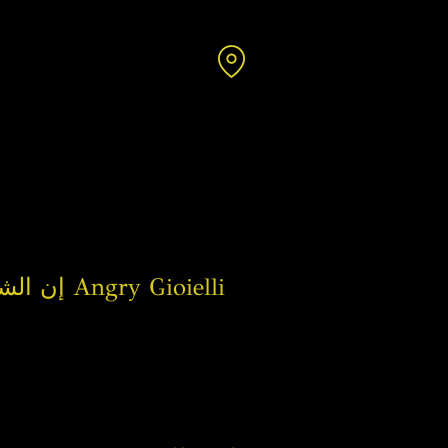
إن الشغف الكبير بالفن الذي ينتقل إلى المجوهرات هو الذي يحرك إبداعات Angry Gioielli